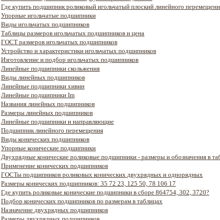
Где купить подшипник роликовый игольчатый плоский линейного перемещени
Упорные игольчатые подшипники
Виды игольчатых подшипников
Таблицы размеров игольчатых подшипников и цена
ГОСТ размеров игольчатых подшипников
Устройство и характеристики игольчатых подшипников
Изготовление и подбор игольчатых подшипников
Линейные подшипники скольжения
Виды линейных подшипников
Линейные подшипники хивин
Линейные подшипники Im
Названия линейных подшипников
Размеры линейных подшипников
Линейные подшипники и направляющие
Подшипник линейного перемещения
Виды конических подшипников
Упорные конические подшипники
Двухрядные конические роликовые подшипники - размеры и обозначения в та
Применение конических подшипников
ГОСТы подшипников роликовых конических двухрядных и однорядных
Размеры конических подшипников: 35 72 23, 125 50, 78 106 17
Где купить роликовые конические подшипники в сборе 864754, 302, 3720?
Подбор конических подшипников по размерам в таблицах
Назначение двухрядных подшипников
Размеры двухрядных подшипников