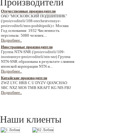
Производители
Отечественные производители
ОАО "МОСКОВСКИЙ ПОДШИПНИК"
(/proizvoditeli/108-otechestvennye-
proizvoditeli/mos-podshipnik) г. Москва
Год основания: 1932 Численность
персонала: 5080 человек....
Подробнее..
Иностранные производители
Группа NTN-SNR (/proizvoditeli/109-
inostrannye-proizvoditeli/ntn-snr) Группа
NTN-SNR образована в результате слияния
японской корпорации NTN и...
Подробнее..
Китайские производители
ZWZ LYC HRB C U DYZV QIANCHAO
SBC NXZ MOS TMB KRAFT KG NIS FBJ
Подробнее..
Наши клиенты