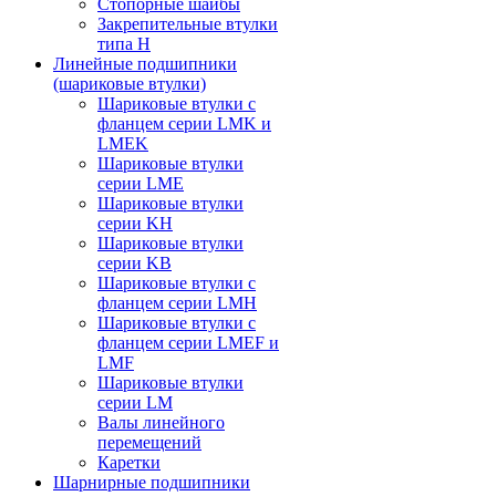
Стопорные шайбы
Закрепительные втулки
типа H
Линейные подшипники
(шариковые втулки)
Шариковые втулки с
фланцем серии LMK и
LMEK
Шариковые втулки
серии LME
Шариковые втулки
серии KH
Шариковые втулки
серии KB
Шариковые втулки с
фланцем серии LMH
Шариковые втулки с
фланцем серии LMEF и
LMF
Шариковые втулки
серии LM
Валы линейного
перемещений
Каретки
Шарнирные подшипники