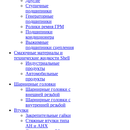
Другие
Ступичные
подшипники
Генераторные
подшипники
Ролики ремня ГРМ
Подшипники
кондиционера
Выжимные
подшипники сцепления
Смазочные материалы и
технические жидкости Shell
Индустриальные
продукты
Автомобильные
продукты
Шарнирные головки
Шарнирные головки с
внешней резьбой
Шарнирные головки с
внутренней резьбой
Втулки
Закрепительные гайки
Стяжные втулки типа
AH и AHX