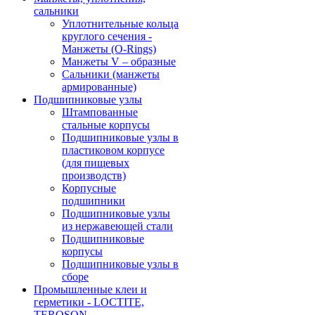
сальники
Уплотнительные кольца
круглого сечения -
Манжеты (O-Rings)
Манжеты V – образные
Сальники (манжеты
армированные)
Подшипниковые узлы
Штампованные
стальные корпусы
Подшипниковые узлы в
пластиковом корпусе
(для пищевых
производств)
Корпусные
подшипники
Подшипниковые узлы
из нержавеющей стали
Подшипниковые
корпусы
Подшипниковые узлы в
сборе
Промышленные клеи и
герметики - LOCTITE,
TEROSON