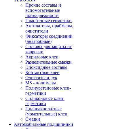
Прочие составы и
вспомогательные
принадлежности
Пластичные герметики
Активаторы, праймеры,
очистители
Фиксаторы соединений
(анаэробные)
Составы для защиты от
коррозии
Акриловые клеи
Разделительные смазки
Эпоксидные составы
Контактные клеи
Очистители рук
MS - полимеры
Полиуретановые клеи-
герметики
Силиконовые клеи-
герметики
Цианоакрилатные
(моментальные) клеи
Смазки
Автомобильные подшипники