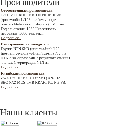
Производители
Отечественные производители
ОАО "МОСКОВСКИЙ ПОДШИПНИК"
(/proizvoditeli/108-otechestvennye-
proizvoditeli/mos-podshipnik) г. Москва
Год основания: 1932 Численность
персонала: 5080 человек....
Подробнее..
Иностранные производители
Группа NTN-SNR (/proizvoditeli/109-
inostrannye-proizvoditeli/ntn-snr) Группа
NTN-SNR образована в результате слияния
японской корпорации NTN и...
Подробнее..
Китайские производители
ZWZ LYC HRB C U DYZV QIANCHAO
SBC NXZ MOS TMB KRAFT KG NIS FBJ
Подробнее..
Наши клиенты