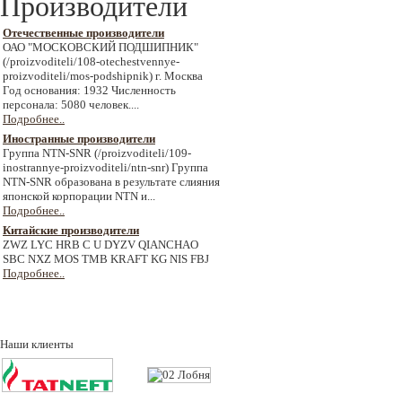
Производители
Отечественные производители
ОАО "МОСКОВСКИЙ ПОДШИПНИК"
(/proizvoditeli/108-otechestvennye-
proizvoditeli/mos-podshipnik) г. Москва
Год основания: 1932 Численность
персонала: 5080 человек....
Подробнее..
Иностранные производители
Группа NTN-SNR (/proizvoditeli/109-
inostrannye-proizvoditeli/ntn-snr) Группа
NTN-SNR образована в результате слияния
японской корпорации NTN и...
Подробнее..
Китайские производители
ZWZ LYC HRB C U DYZV QIANCHAO
SBC NXZ MOS TMB KRAFT KG NIS FBJ
Подробнее..
Наши клиенты