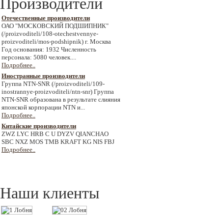
Производители
Отечественные производители
ОАО "МОСКОВСКИЙ ПОДШИПНИК"
(/proizvoditeli/108-otechestvennye-
proizvoditeli/mos-podshipnik) г. Москва
Год основания: 1932 Численность
персонала: 5080 человек....
Подробнее..
Иностранные производители
Группа NTN-SNR (/proizvoditeli/109-
inostrannye-proizvoditeli/ntn-snr) Группа
NTN-SNR образована в результате слияния
японской корпорации NTN и...
Подробнее..
Китайские производители
ZWZ LYC HRB C U DYZV QIANCHAO
SBC NXZ MOS TMB KRAFT KG NIS FBJ
Подробнее..
Наши клиенты