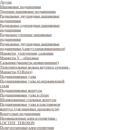
Другие
Шариковые подшипники
Упорные шариковые подшипники
Радиальные двухрядные шариковые
подшипники
Радиальные однорядные шариковые
подшипники
Радиально-упорные шариковые
подшипники
Радиальные двухрядные шариковые
подшипники (самоустанавливающиеся)
Манжеты, уплотнения, сальники
Манжеты V – образные
Сальники (манжеты армированные)
Уплотнительные кольца круглого сечения -
Манжеты (O-Rings)
Подшипниковые узлы
Подшипниковые узлы из нержавеющей
стали
Подшипниковые корпусы
Подшипниковые узлы в сборе
Штампованные стальные корпусы
Подшипниковые узлы в пластиковом
корпусе (для пищевых производств)
Корпусные подшипники
Промышленные клеи и герметики -
LOCTITE, TEROSON
Полиуретановые клеи-герметики