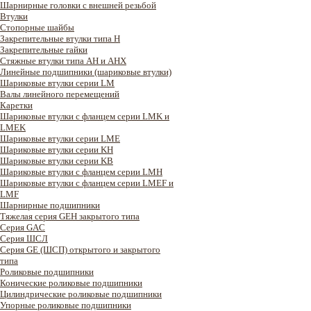
Шарнирные головки с внешней резьбой
Втулки
Стопорные шайбы
Закрепительные втулки типа H
Закрепительные гайки
Стяжные втулки типа AH и AHX
Линейные подшипники (шариковые втулки)
Шариковые втулки серии LM
Валы линейного перемещений
Каретки
Шариковые втулки с фланцем серии LMK и
LMEK
Шариковые втулки серии LME
Шариковые втулки серии KH
Шариковые втулки серии KB
Шариковые втулки с фланцем серии LMH
Шариковые втулки с фланцем серии LMEF и
LMF
Шарнирные подшипники
Тяжелая серия GEH закрытого типа
Серия GAC
Cерия ШСЛ
Серия GE (ШСП) открытого и закрытого
типа
Роликовые подшипники
Конические роликовые подшипники
Цилиндрические роликовые подшипники
Упорные роликовые подшипники