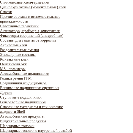
Силиконовые клеи-герметики
Цианоакрилатные (моментальные) клеи
Смазки
Прочие составы и вспомогательные
принадлежности
Пластичные герметики
Активаторы, праймеры, очистители
Фиксаторы соединений (анаэробные)
Составы для защиты от коррозии
Акриловые клеи
Разделительные смазки
Эпоксидные составы
Контактные клеи
Очистители рук
MS - полимеры
Автомобильные подшипники
Ролики ремня ГРМ
Подшипники кондиционера
Выжимные подшипники сцепления
Другие
Ступичные подшипники
Генераторные подшипники
Смазочные материалы и технические
жидкости Shell
Автомобильные продукты
Индустриальные продукты
Шарнирные головки
Шарнирные головки с внутренней резьбой