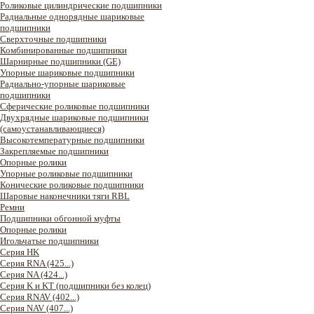
Роликовые цилиндрические подшипники
Радиальные однорядные шариковые
подшипники
Сверхточные подшипники
Комбинированные подшипники
Шарнирные подшипники (GE)
Упорные шариковые подшипники
Радиально-упорные шариковые
подшипники
Сферические роликовые подшипники
Двухрядные шариковые подшипники
(самоустанавливающиеся)
Высокотемпературные подшипники
Закрепляемые подшипники
Опорные ролики
Упорные роликовые подшипники
Конические роликовые подшипники
Шаровые наконечники тяги RBL
Ремни
Подшипники обгонной муфты
Опорные ролики
Игольчатые подшипники
Серия HK
Серия RNA (425...)
Серия NA (424...)
Серия K и KT (подшипники без колец)
Серия RNAV (402...)
Серия NAV (407...)