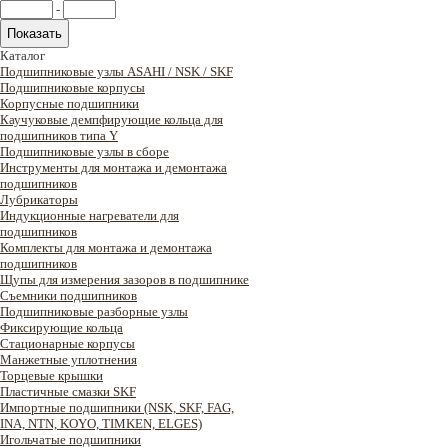
-
Каталог
Подшипниковые узлы ASAHI / NSK / SKF
Подшипниковые корпусы
Корпусные подшипники
Каучуковые демпфирующие кольца для
подшипников типа Y
Подшипниковые узлы в сборе
Инструменты для монтажа и демонтажа
подшипников
Лубрикаторы
Индукционные нагреватели для
подшипников
Комплекты для монтажа и демонтажа
подшипников
Щупы для измерения зазоров в подшипнике
Съемники подшипников
Подшипниковые разборные узлы
Фиксирующие кольца
Стационарные корпусы
Манжетные уплотнения
Торцевые крышки
Пластичные смазки SKF
Импортные подшипники (NSK, SKF, FAG,
INA, NTN, KOYO, TIMKEN, ELGES)
Игольчатые подшипники