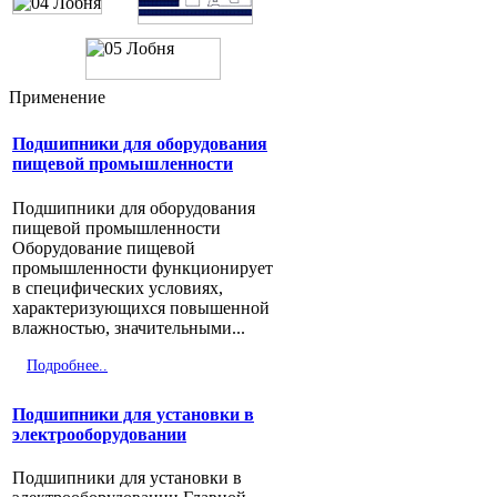
Китайские производители
ZWZ LYC HRB C U DYZV
QIANCHAO SBC NXZ MOS TMB
Применение
KRAFT KG NIS FBJ
Подшипники для оборудования
Подробнее..
пищевой промышленности
Подшипники для оборудования
пищевой промышленности
Оборудование пищевой
промышленности функционирует
в специфических условиях,
характеризующихся повышенной
влажностью, значительными...
Подробнее..
Подшипники для установки в
электрооборудовании
Подшипники для установки в