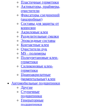
Пластичные герметики
Активаторы, праймеры,
очистители
Фиксаторы соединений
(анаэробные)
Составы для защиты от
коррозии
Акриловые клеи
Разделительные смазки
Эпоксидные составы
Контактные клеи
Очистители рук
MS - полимеры
Полиуретановые клеи-
герметики
Силиконовые клеи-
герметики
Цианоакрилатные
(моментальные) клеи
Автомобильные подшипники
Другие
Ступичные
подшипники
Генераторные
подшипники