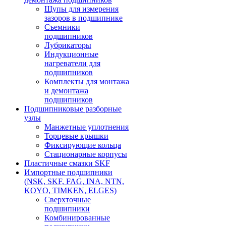
Щупы для измерения
зазоров в подшипнике
Съемники
подшипников
Лубрикаторы
Индукционные
нагреватели для
подшипников
Комплекты для монтажа
и демонтажа
подшипников
Подшипниковые разборные
узлы
Манжетные уплотнения
Торцевые крышки
Фиксирующие кольца
Стационарные корпусы
Пластичные смазки SKF
Импортные подшипники
(NSK, SKF, FAG, INA, NTN,
KOYO, TIMKEN, ELGES)
Сверхточные
подшипники
Комбинированные