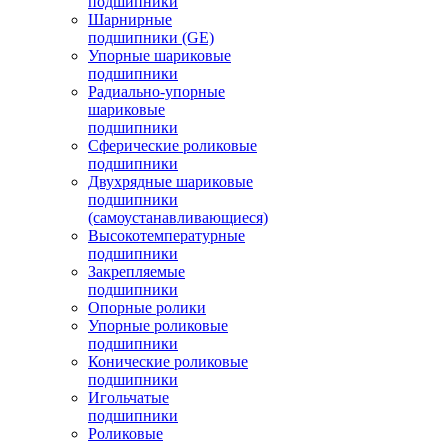
подшипники
Шарнирные
подшипники (GE)
Упорные шариковые
подшипники
Радиально-упорные
шариковые
подшипники
Сферические роликовые
подшипники
Двухрядные шариковые
подшипники
(самоустанавливающиеся)
Высокотемпературные
подшипники
Закрепляемые
подшипники
Опорные ролики
Упорные роликовые
подшипники
Конические роликовые
подшипники
Игольчатые
подшипники
Роликовые