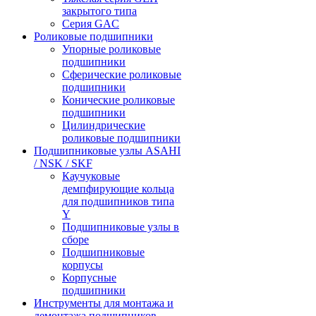
закрытого типа
Серия GAC
Роликовые подшипники
Упорные роликовые
подшипники
Сферические роликовые
подшипники
Конические роликовые
подшипники
Цилиндрические
роликовые подшипники
Подшипниковые узлы ASAHI
/ NSK / SKF
Каучуковые
демпфирующие кольца
для подшипников типа
Y
Подшипниковые узлы в
сборе
Подшипниковые
корпусы
Корпусные
подшипники
Инструменты для монтажа и
демонтажа подшипников