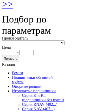
>>
Подбор по
параметрам
Производитель
Цена
-
Каталог
Ремни
Подшипники обгонной
муфты
Опорные ролики
Игольчатые подшипники
Серия K и KT
(подшипники без колец)
Серия RNAV (402...)
Серия NAV (407...)