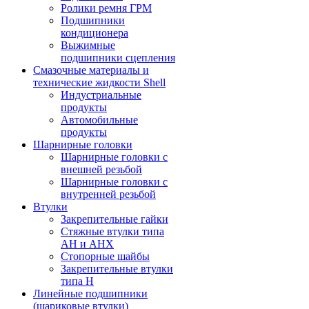
Ролики ремня ГРМ
Подшипники
кондиционера
Выжимные
подшипники сцепления
Смазочные материалы и
технические жидкости Shell
Индустриальные
продукты
Автомобильные
продукты
Шарнирные головки
Шарнирные головки с
внешней резьбой
Шарнирные головки с
внутренней резьбой
Втулки
Закрепительные гайки
Стяжные втулки типа
AH и AHX
Стопорные шайбы
Закрепительные втулки
типа H
Линейные подшипники
(шариковые втулки)