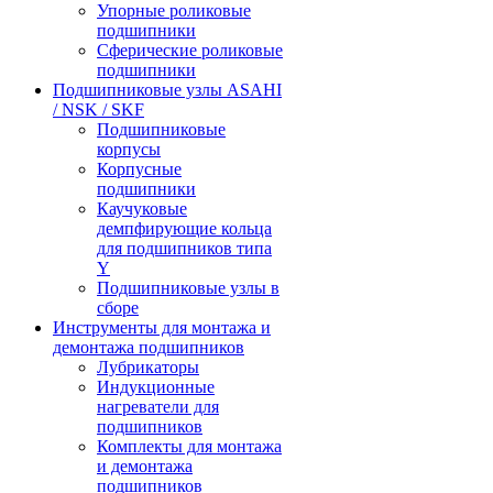
Упорные роликовые
подшипники
Сферические роликовые
подшипники
Подшипниковые узлы ASAHI
/ NSK / SKF
Подшипниковые
корпусы
Корпусные
подшипники
Каучуковые
демпфирующие кольца
для подшипников типа
Y
Подшипниковые узлы в
сборе
Инструменты для монтажа и
демонтажа подшипников
Лубрикаторы
Индукционные
нагреватели для
подшипников
Комплекты для монтажа
и демонтажа
подшипников