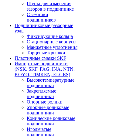
Щупы для измерения
зазоров в подшипнике
Съемники
подшипников
Подшипниковые разборные
узлы
Фиксирующие кольца
Стационарные корпусы
Манжетные уплотнения
Торцевые крышки
Пластичные смазки SKF
Импортные подшипники
(NSK, SKF, FAG, INA, NTN,
KOYO, TIMKEN, ELGES)
Высокотемпературные
подшипники
Закрепляемые
подшипники
Опорные ролики
Упорные роликовые
подшипники
Конические роликовые
подшипники
Игольчатые
подшипники