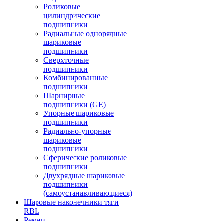
Роликовые
цилиндрические
подшипники
Радиальные однорядные
шариковые
подшипники
Сверхточные
подшипники
Комбинированные
подшипники
Шарнирные
подшипники (GE)
Упорные шариковые
подшипники
Радиально-упорные
шариковые
подшипники
Сферические роликовые
подшипники
Двухрядные шариковые
подшипники
(самоустанавливающиеся)
Шаровые наконечники тяги
RBL
Ремни