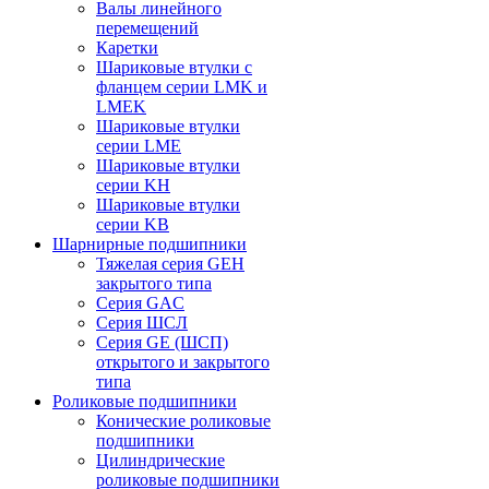
Валы линейного
перемещений
Каретки
Шариковые втулки с
фланцем серии LMK и
LMEK
Шариковые втулки
серии LME
Шариковые втулки
серии KH
Шариковые втулки
серии KB
Шарнирные подшипники
Тяжелая серия GEH
закрытого типа
Серия GAC
Cерия ШСЛ
Серия GE (ШСП)
открытого и закрытого
типа
Роликовые подшипники
Конические роликовые
подшипники
Цилиндрические
роликовые подшипники