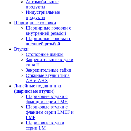
Автомобильные
продукты
Индустриальные
продукты
Шарнирные головки
Шарнирные головки с
внутренней резьбой
Шарнирные головки с
внешней резьбой
Втулки
Стопорные шайбы
Закрепительные втулки
типа H
Закрепительные гайки
Стяжные втулки типа
AH и AHX
Линейные подшипники
(шариковые втулки)
Шариковые втулки с
фланцем серии LMH
Шариковые втулки с
фланцем серии LMEF и
LMF
Шариковые втулки
серии LM