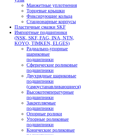
Манжетные уплотнения
Торцевые крышки
Фиксирующие кольца
Стационарные корпусы
Пластичные смазки SKF
Импортные подшипники
(NSK, SKF, FAG, INA, NTN,
KOYO, TIMKEN, ELGES)
Радиально-упорные
шариковые
подшипники
Сферические роликовые
подшипники
Двухрядные шариковые
подшипники
(самоустанавливающиеся)
Высокотемпературные
подшипники
Закрепляемые
подшипники
Опорные ролики
Упорные роликовые
подшипники
Конические роликовые