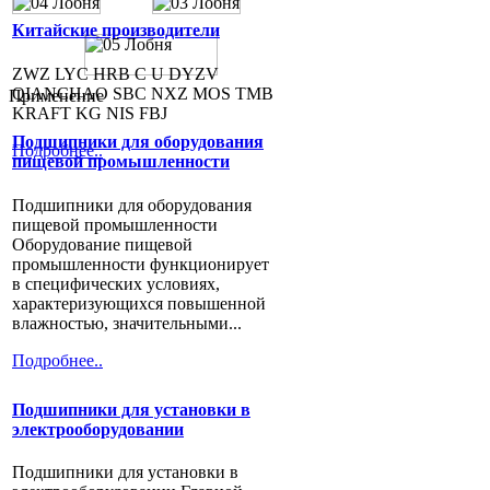
Китайские производители
ZWZ LYC HRB C U DYZV
QIANCHAO SBC NXZ MOS TMB
Применение
KRAFT KG NIS FBJ
Подшипники для оборудования
Подробнее..
пищевой промышленности
Подшипники для оборудования
пищевой промышленности
Оборудование пищевой
промышленности функционирует
в специфических условиях,
характеризующихся повышенной
влажностью, значительными...
Подробнее..
Подшипники для установки в
электрооборудовании
Подшипники для установки в