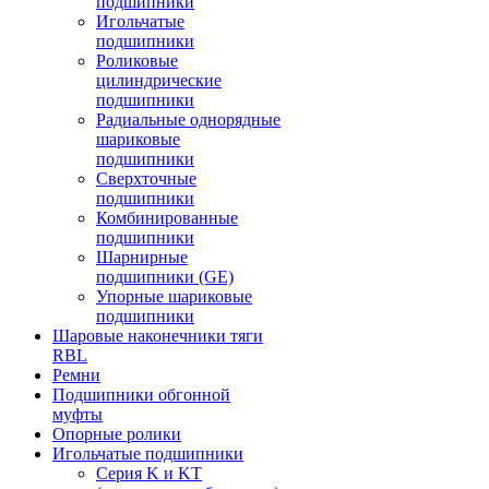
подшипники
Игольчатые
подшипники
Роликовые
цилиндрические
подшипники
Радиальные однорядные
шариковые
подшипники
Сверхточные
подшипники
Комбинированные
подшипники
Шарнирные
подшипники (GE)
Упорные шариковые
подшипники
Шаровые наконечники тяги
RBL
Ремни
Подшипники обгонной
муфты
Опорные ролики
Игольчатые подшипники
Серия K и KT