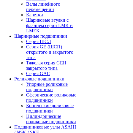
Валы линейного
перемещений
Каретки
Шариковые втулки с
фланцем серии LMK и
LMEK
Шарнирные подшипники
Cерия ШСЛ
Серия GE (ШСП)
открытого и закрытого
типа
Тяжелая серия GEH
закрытого типа
Серия GAC
Роликовые подшипники
Упорные роликовые
подшипники
Сферические роликовые
подшипники
Конические роликовые
подшипники
Цилиндрические
роликовые подшипники
Подшипниковые узлы ASAHI
/ NSK / SKF