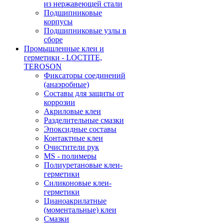
из нержавеющей стали
Подшипниковые
корпусы
Подшипниковые узлы в
сборе
Промышленные клеи и
герметики - LOCTITE,
TEROSON
Фиксаторы соединений
(анаэробные)
Составы для защиты от
коррозии
Акриловые клеи
Разделительные смазки
Эпоксидные составы
Контактные клеи
Очистители рук
MS - полимеры
Полиуретановые клеи-
герметики
Силиконовые клеи-
герметики
Цианоакрилатные
(моментальные) клеи
Смазки