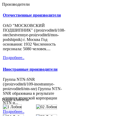
Производители
Отечественные производители
ОАО "МОСКОВСКИЙ
ПОДШИПНИК" (/proizvoditeli/108-
otechestvennye-proizvoditeli/mos-
podshipnik) г. Москва Год
основания: 1932 Численность
персонала: 5080 человек....
Подробнее..
Иностранные производители
Группа NTN-SNR
(/proizvoditeli/109-inostrannye-
proizvoditeli/ntn-snr) Группа NTN-
SNR образована в результате
слияния японской корпорации
Наши клиенты
NTN и...
Подробнее..