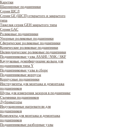
Каретки
Шарнирные подшипники
Cерия ШСЛ
Серия GE (ШСП) открытого и закрытого
типа
Тяжелая серия GEH закрытого типа
Серия GAC
Роликовые подшипники
Упорные роликовые подшипники
Сферические роликовые подшипники
Конические роликовые подшипники
Цилиндрические роликовые подшипники
Подшипниковые узлы ASAHI / NSK / SKF
Каучуковые демпфирующие кольца для
подшипников типа Y
Подшипниковые узлы в сборе
Подшипниковые корпусы
Корпусные подшипники
Инструменты для монтажа и демонтажа
подшипников
Щупы для измерения зазоров в подшипнике
Съемники подшипников
Лубрикаторы
Индукционные нагреватели для
подшипников
Комплекты для монтажа и демонтажа
подшипников
Подшипниковые разборные узлы