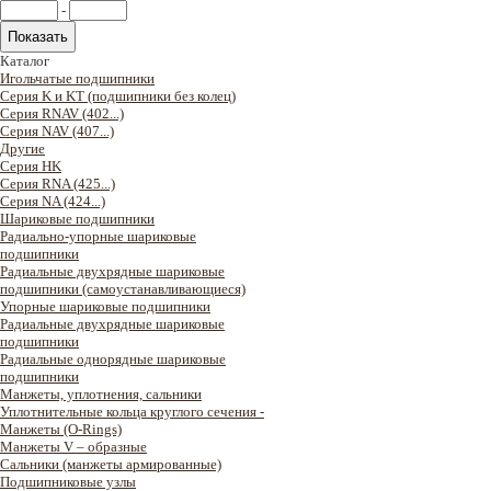
-
Каталог
Игольчатые подшипники
Серия K и KT (подшипники без колец)
Серия RNAV (402...)
Серия NAV (407...)
Другие
Серия HK
Серия RNA (425...)
Серия NA (424...)
Шариковые подшипники
Радиально-упорные шариковые
подшипники
Радиальные двухрядные шариковые
подшипники (самоустанавливающиеся)
Упорные шариковые подшипники
Радиальные двухрядные шариковые
подшипники
Радиальные однорядные шариковые
подшипники
Манжеты, уплотнения, сальники
Уплотнительные кольца круглого сечения -
Манжеты (O-Rings)
Манжеты V – образные
Сальники (манжеты армированные)
Подшипниковые узлы