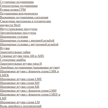
Ступичные подшипники
Генераторные подшипники
Ролики ремня ГРМ
Подшипники кондиционера
Выжимные подшипники сцепления
Смазочные материалы и технические
жидкости Shell
Индустриальные продукты
Автомобильные продукты
Шарнирные головки
Шарнирные головки с внешней резьбой
Шарнирные головки с внутренней резьбой
Втулки
Закрепительные гайки
Стяжные втулки типа AH и AHX
Стопорные шайбы
Закрепительные втулки типа H
Линейные подшипники (шариковые втулки)
Шариковые втулки с фланцем серии LMK и
LMEK
Шариковые втулки серии LME
Шариковые втулки серии KH
Шариковые втулки серии KB
Шариковые втулки с фланцем серии LMH
Шариковые втулки с фланцем серии LMEF и
LMF
Шариковые втулки серии LM
Валы линейного перемещений