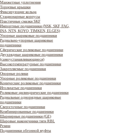
Манжетные уплотнения
Торцевые крышки
Фиксирующие кольца
Стационарные корпусы
Пластичные смазки SKF
Импортные подшипники (NSK, SKF, FAG,
INA, NTN, KOYO, TIMKEN, ELGES)
Упорные шариковые подшипники
Радиально-упорные шариковые
подшипники
Сферические роликовые подшипники
Двухрядные шариковые подшипники
(самоустанавливающиеся)
Высокотемпературные подшипники
Закрепляемые подшипники
Опорные ролики
Упорные роликовые подшипники
Конические роликовые подшипники
Игольчатые подшипники
Роликовые цилиндрические подшипники
Радиальные однорядные шариковые
подшипники
Сверхточные подшипники
Комбинированные подшипники
Шарнирные подшипники (GE)
Шаровые наконечники тяги RBL
Ремни
Подшипники обгонной муфты