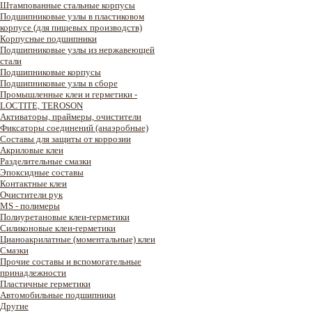
Штампованные стальные корпусы
Подшипниковые узлы в пластиковом
корпусе (для пищевых производств)
Корпусные подшипники
Подшипниковые узлы из нержавеющей
стали
Подшипниковые корпусы
Подшипниковые узлы в сборе
Промышленные клеи и герметики -
LOCTITE, TEROSON
Активаторы, праймеры, очистители
Фиксаторы соединений (анаэробные)
Составы для защиты от коррозии
Акриловые клеи
Разделительные смазки
Эпоксидные составы
Контактные клеи
Очистители рук
MS - полимеры
Полиуретановые клеи-герметики
Силиконовые клеи-герметики
Цианоакрилатные (моментальные) клеи
Смазки
Прочие составы и вспомогательные
принадлежности
Пластичные герметики
Автомобильные подшипники
Другие