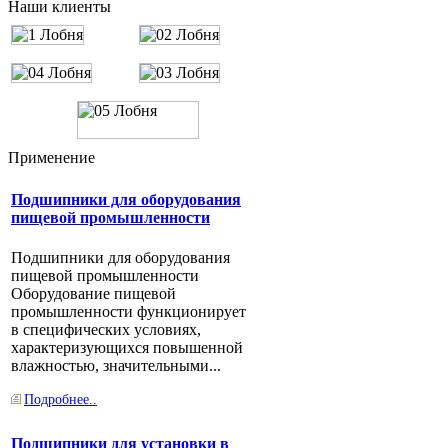
Наши клиенты
NTN и...
Подробнее..
Китайские производители
ZWZ LYC HRB C U DYZV
QIANCHAO SBC NXZ MOS TMB
Применение
KRAFT KG NIS FBJ
Подшипники для оборудования
Подробнее..
пищевой промышленности
Подшипники для оборудования
пищевой промышленности
Оборудование пищевой
промышленности функционирует
в специфических условиях,
характеризующихся повышенной
влажностью, значительными...
Подробнее..
Подшипники для установки в