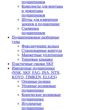
подшипников
Комплекты для монтажа
и демонтажа
подшипников
Щупы для измерения
зазоров в подшипнике
Съемники
подшипников
Подшипниковые разборные
узлы
Фиксирующие кольца
Стационарные корпусы
Манжетные уплотнения
Торцевые крышки
Пластичные смазки SKF
Импортные подшипники
(NSK, SKF, FAG, INA, NTN,
KOYO, TIMKEN, ELGES)
Опорные ролики
Упорные роликовые
подшипники
Конические роликовые
подшипники
Игольчатые
подшипники