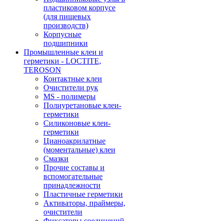
пластиковом корпусе
(для пищевых
производств)
Корпусные
подшипники
Промышленные клеи и
герметики - LOCTITE,
TEROSON
Контактные клеи
Очистители рук
MS - полимеры
Полиуретановые клеи-
герметики
Силиконовые клеи-
герметики
Цианоакрилатные
(моментальные) клеи
Смазки
Прочие составы и
вспомогательные
принадлежности
Пластичные герметики
Активаторы, праймеры,
очистители
Фиксаторы соединений