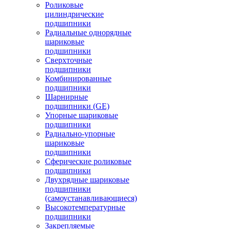
Роликовые
цилиндрические
подшипники
Радиальные однорядные
шариковые
подшипники
Сверхточные
подшипники
Комбинированные
подшипники
Шарнирные
подшипники (GE)
Упорные шариковые
подшипники
Радиально-упорные
шариковые
подшипники
Сферические роликовые
подшипники
Двухрядные шариковые
подшипники
(самоустанавливающиеся)
Высокотемпературные
подшипники
Закрепляемые