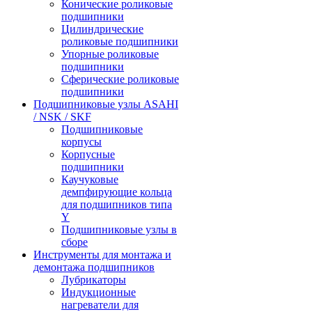
Конические роликовые
подшипники
Цилиндрические
роликовые подшипники
Упорные роликовые
подшипники
Сферические роликовые
подшипники
Подшипниковые узлы ASAHI
/ NSK / SKF
Подшипниковые
корпусы
Корпусные
подшипники
Каучуковые
демпфирующие кольца
для подшипников типа
Y
Подшипниковые узлы в
сборе
Инструменты для монтажа и
демонтажа подшипников
Лубрикаторы
Индукционные
нагреватели для