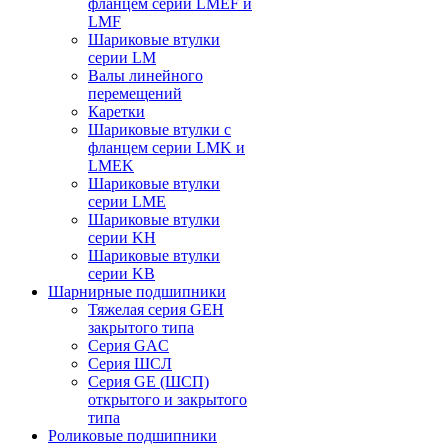
фланцем серии LMEF и
LMF
Шариковые втулки
серии LM
Валы линейного
перемещений
Каретки
Шариковые втулки с
фланцем серии LMK и
LMEK
Шариковые втулки
серии LME
Шариковые втулки
серии KH
Шариковые втулки
серии KB
Шарнирные подшипники
Тяжелая серия GEH
закрытого типа
Серия GAC
Cерия ШСЛ
Серия GE (ШСП)
открытого и закрытого
типа
Роликовые подшипники