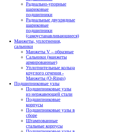
Радиально-упорные
шариковые
подшипники
Радиальные двухрядные
шариковые
подшипники
(самоустанавливающиеся)
Манжеты, уплотнения,
сальники
Манжеты V – образные
Сальники (манжеты
армированные)
Уплотнительные кольца
круглого сечения -
Манжеты (O-Rings)
Подшипниковые узлы
Подшипниковые узлы
из нержавеющей стали
Подшипниковые
корпусы
Подшипниковые узлы в
сборе
Штампованные
стальные корпусы
Подшипниковые узлы в